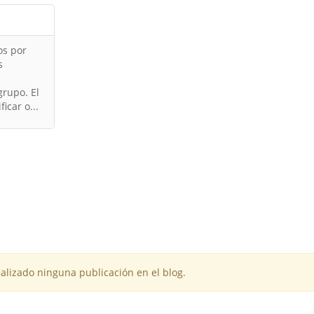
os por
s
rupo. El
icar o...
alizado ninguna publicación en el blog.