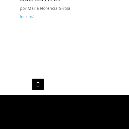
por
María Florencia Girola
leer más
grupoinfohabitat@gmail.com