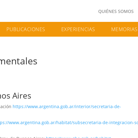
QUIÉNES SOMOS
PUBLICACIONES
EXPERIENCIAS
MEMORIAS
mentales
nos Aires
Nación
https://www.argentina.gob.ar/interior/secretaria-de-
tps://www.argentina.gob.ar/habitat/subsecretaria-de-integracion-so