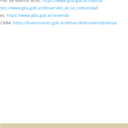
Prov. de Buenos Aires:
https://www.gba.gob.ar/habitat
ttps://www.gba.gob.ar/desarrollo_de_la_comunidad
es:
https://www.gba.gob.ar/vivienda
– CABA:
https://buenosaires.gob.ar/desarrollohumanoyhabitat