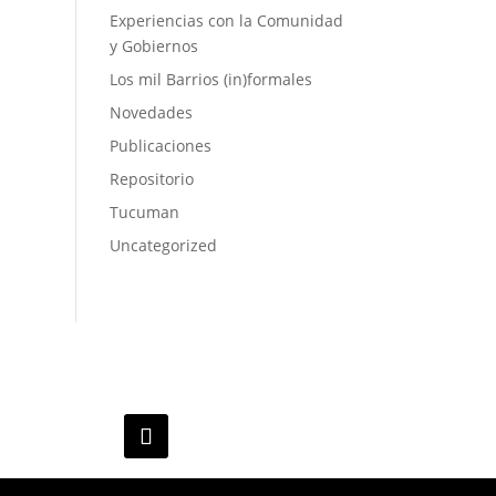
Experiencias con la Comunidad
y Gobiernos
Los mil Barrios (in)formales
Novedades
Publicaciones
Repositorio
Tucuman
Uncategorized
grupoinfohabitat@gmail.com